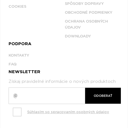
SPÔSOBY DOPRAVY
COOKIES
OBCHODNÉ PODMIENKY
OCHRANA OSOBNÝCH
ÚDAJOV
DOWNLOADY
PODPORA
KONTAKTY
FAQ
NEWSLETTER
Získaj pravidelné informácie o nových produktoch
ODOBERAŤ
Súhlasím so spracovaním osobných údajov