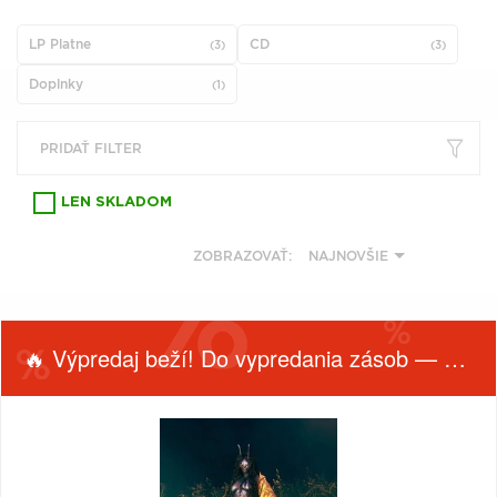
VŠETKY
PODĽA
VYHĽADAŤ
TYPU
LP Platne
CD
(3)
(3)
PRODUKTU
Doplnky
(1)
VŠETKO
PRIDAŤ FILTER
CD (31746)
PODĽA ABECEDY
VINYL (26017)
LEN SKLADOM
TRIČKO (7160)
"
#
$
*
.
NAŽEHLOVAČKA
ZOBRAZOVAŤ:
NAJNOVŠIE
(1562)
1
2
3
4
5
MIKINA (905)
6
7
8
9
A
DVD (720)
🔥 Výpredaj beží! Do vypredania zásob — nepremeškaj!
B
C
D
E
F
PODĽA TAGU
G
H
I
J
K
L
M
N
O
P
FILTROVAŤ
OBĽÚBENÉ
PRODUKTY