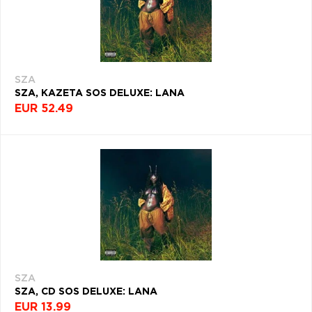
Q
R
S
T
U
PODĽA
TYP
PRODUKTU
V
W
X
Y
Z
ŽÁNER
Æ
SZA
ROK
SZA, KAZETA SOS DELUXE: LANA
VYDANIA
EUR 52.49
NAPOSLEDY
PREZERANÉ
DEKÁDA
KRAJINA
SZA
Filtrovať
(7)
SZA
SZA, CD SOS DELUXE: LANA
EUR 13.99