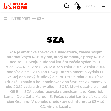
EUR
0
INTERPRETI
SZA
VŠETKY
VŠETKY
OBĽÚBENÉ
PODĽA
PODĽA
ŽÁNRU
ŽÁNRU
SZA
RUKA HORE
VŠETKO
HUDBA
SZA je americká speváčka a skladateľka, známa svojím
ROCK (2879)
ROCK (34209)
alternatívnym R&B štýlom, ktorý kombinuje prvky R&B a
VINYLY
POP (1983)
neo soulu. Svoju hudobnú kariéru začala vydaním EP
POP (26520)
FUNKO POP!
'See.SZA.Run' v roku 2012 a 'S' v roku 2013. V roku 2014
JAZZ (1965)
ALTERNATIVE
podpísala zmluvu s Top Dawg Entertainment a vydala EP
DOWNLOADY
ALTERNATIVE ROCK
ROCK (9138)
'Z'. Jej debutový štúdiový album 'Ctrl' z roku 2017 získal
JBL
(1783)
kritické uznanie a bol nominovaný na štyri ceny Grammy. V
JAZZ (7950)
PREDPREDAJE
roku 2022 vydala druhý album 'SOS', ktorý obsahuje singel
FOLK (1458)
METAL (6785)
'Kill Bill'. SZA spolupracovala s umelcami ako Kendrick
CD S PODPISOM
INDIE ROCK (1127)
FOLK (5851)
Lamar, Doja Cat a Maroon 5. Počas svojej kariéry získala päť
PRODUKTY V
cien Grammy. V ponuke produktov od interpreta SZA sú
ZĽAVE
CD, vinyly, kazety.
ZOBRAZIŤ ZOZNAM