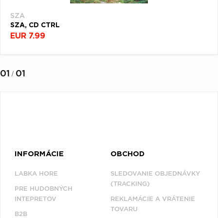
SZA
SZA, CD CTRL
EUR 7.99
01
01
/
INFORMÁCIE
OBCHOD
LABKA HORE
SLEDOVANIE OBJEDNÁVKY
(TRACKING)
PRE HUDOBNÝCH
INTEPRETOV
REKLAMÁCIE A VRÁTENIE
TOVARU
B2B