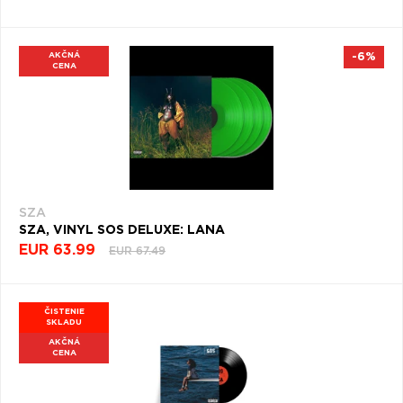
AKČNÁ
-6%
CENA
SZA
SZA, VINYL SOS DELUXE: LANA
EUR 63.99
EUR 67.49
ČISTENIE
SKLADU
AKČNÁ
CENA