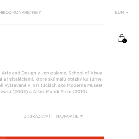
EUR
U
NAPOSLEDY
0
PREZERANÉ
YAEL
 Arts and Design v Jeruzaleme, School of Visual
a inštaláciami, ktoré skúmajú otázky kultúrnej
boli vystavené v inštitúciách ako Moderna Museet
ward (2003) a Artes Mundi Prize (2010).
F
ZOBRAZOVAŤ:
NAJNOVŠIE
P
Z