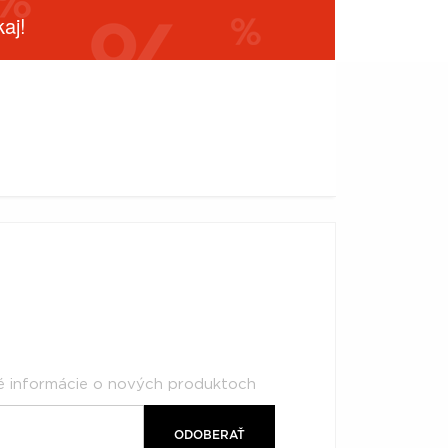
aj!
né informácie o nových produktoch
ODOBERAŤ