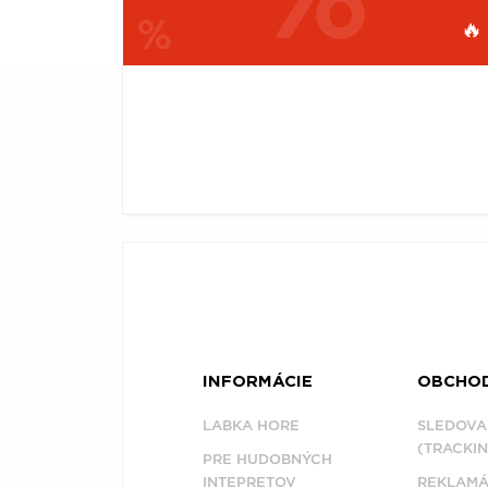
🔥
Æ
FILTROVAŤ
PRODUKTY
Filtrovať
PODĽA
(0)
INFORMÁCIE
OBCHO
LABKA HORE
SLEDOVA
(TRACKIN
PRE HUDOBNÝCH
INTEPRETOV
REKLAMÁ