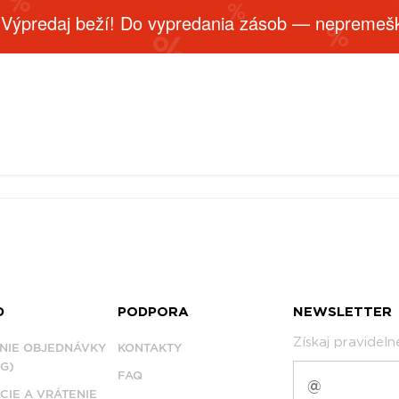
 Výpredaj beží! Do vypredania zásob — nepremešk
D
PODPORA
NEWSLETTER
Získaj pravidel
NIE OBJEDNÁVKY
KONTAKTY
G)
FAQ
CIE A VRÁTENIE