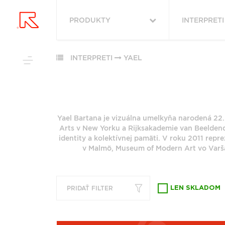
PRODUKTY
INTERPRETI
VYHĽADAŤ
VŠETKY
OBĽÚBENÉ
PODĽA ŽÁNRU
INTERPRETI
YAEL
PODĽA ŽÁ
RUKA HORE
VŠETKO
ROCK (2879)
HUDBA
ROCK (3408
POP (1983)
Yael Bartana je vizuálna umelkyňa narodená 22.
VINYLY
POP (26479
PODĽA ABE
Arts v New Yorku a Rijksakademie van Beeldend
JAZZ (1965)
FUNKO POP!
ALTERNATIV
identity a kolektívnej pamäti. V roku 2011 repr
ALTERNATIVE ROCK
(9108)
DOWNLOADY
v Malmö, Museum of Modern Art vo Varša
(1783)
"
#
JAZZ (7950)
JBL
FOLK (1458)
METAL (6752
PREDPREDAJE
6
7
INDIE ROCK (1127)
FOLK (5849)
PRIDAŤ FILTER
CD S PODPISOM
LEN SKLADOM
G
H
PRODUKTY V ZĽAVE
ZOBRAZIŤ ZOZNAM
Q
R