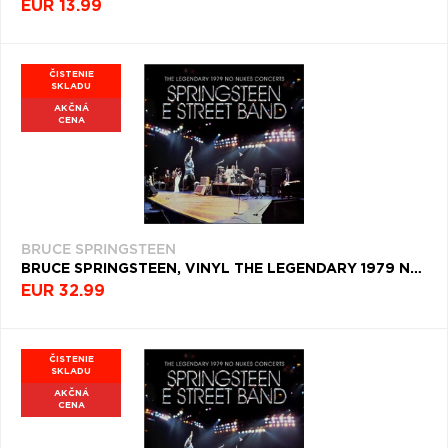
EUR 13.99
ČISTENIE
SKLADU
AKČNÁ
CENA
BRUCE SPRINGSTEEN
BRUCE SPRINGSTEEN, VINYL THE LEGENDARY 1979 NO NUKES CONCERTS
EUR 32.99
ČISTENIE
SKLADU
AKČNÁ
CENA