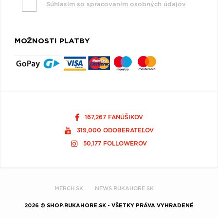
Súhlasím so spracovaním osobných údajov
MOŽNOSTI PLATBY
167,267 FANÚŠIKOV
319,000 ODOBERATEĽOV
50,177 FOLLOWEROV
MERCH.SK
NEWS.RUKAHORE.SK
2026 © SHOP.RUKAHORE.SK - VŠETKY PRÁVA VYHRADENÉ