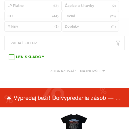
VŠETKY
PODĽA
LP Platne
Čapice a šiltovky
VYHĽADAŤ
(37)
(2)
TYPU
PRODUKTU
CD
Tričká
(44)
(23)
Mikiny
Doplnky
(3)
(11)
VŠETKO
CD (31758)
PRIDAŤ FILTER
PODĽA ABECEDY
VINYL (26024)
TRIČKO (7179)
LEN SKLADOM
"
#
$
*
.
NAŽEHLOVAČKA
(1544)
ZOBRAZOVAŤ:
NAJNOVŠIE
1
2
3
4
5
MIKINA (906)
6
7
8
9
A
DVD (720)
🔥 Výpredaj beží! Do vypredania zásob — nepremeškaj!
B
C
D
E
F
PODĽA TAGU
G
H
I
J
K
L
M
N
O
P
FILTROVAŤ