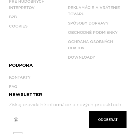
PRE HUDOBNÝCH
INTEPRETOV
REKLAMÁCIE A VRÁTENIE
TOVARU
B2B
SPÔSOBY DOPRAVY
COOKIES
OBCHODNÉ PODMIENKY
OCHRANA OSOBNÝCH
ÚDAJOV
DOWNLOADY
PODPORA
KONTAKTY
FAQ
NEWSLETTER
Získaj pravidelné informácie o nových produktoch
ODOBERAŤ