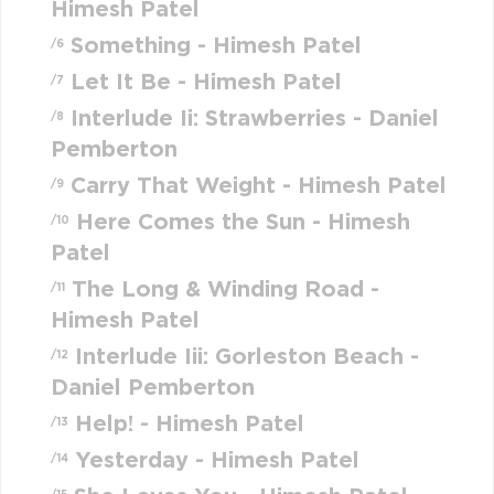
Himesh Patel
Something - Himesh Patel
/6
Let It Be - Himesh Patel
/7
Interlude Ii: Strawberries - Daniel
/8
Pemberton
Carry That Weight - Himesh Patel
/9
Here Comes the Sun - Himesh
/10
Patel
The Long & Winding Road -
/11
Himesh Patel
Interlude Iii: Gorleston Beach -
/12
Daniel Pemberton
Help! - Himesh Patel
/13
Yesterday - Himesh Patel
/14