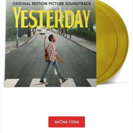
VŠETKY
PODĽA
VYHĽADAŤ
TYPU
PRODUKTU
VŠETKO
CD (31743)
PODĽA ABECEDY
VINYL (25998)
TRIČKO (7182)
"
#
$
*
.
NAŽEHLOVAČKA
(1550)
1
2
3
4
5
MIKINA (907)
6
7
8
9
A
DVD (720)
B
C
D
E
F
PODĽA TAGU
G
H
I
J
K
AKČNÁ CENA
L
M
N
O
P