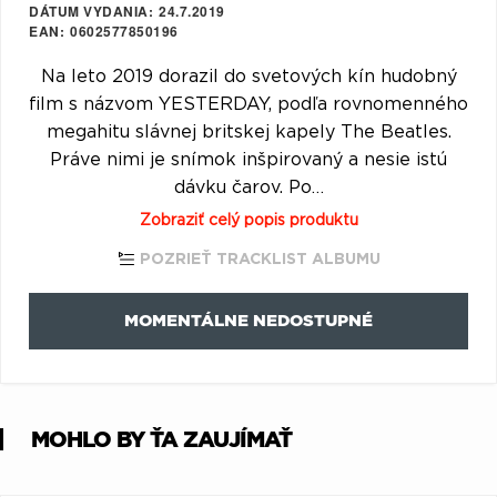
DÁTUM VYDANIA
24.7.2019
Q
R
S
T
U
EAN
0602577850196
V
W
X
Y
Z
Na leto 2019 dorazil do svetových kín hudobný
film s názvom YESTERDAY, podľa rovnomenného
Æ
megahitu slávnej britskej kapely The Beatles.
Práve nimi je snímok inšpirovaný a nesie istú
dávku čarov. Po…
Zobraziť celý popis produktu
POZRIEŤ TRACKLIST ALBUMU
MOMENTÁLNE NEDOSTUPNÉ
MOHLO BY ŤA ZAUJÍMAŤ