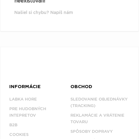
neexistovali!
Našiel si chybu? Napíš nám
INFORMÁCIE
OBCHOD
LABKA HORE
SLEDOVANIE OBJEDNÁVKY
(TRACKING)
PRE HUDOBNÝCH
INTEPRETOV
REKLAMÁCIE A VRÁTENIE
TOVARU
B2B
SPÔSOBY DOPRAVY
COOKIES