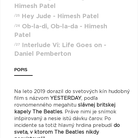
Himesh Patel
Hey Jude - Himesh Patel
/25
Ob-la-di, Ob-la-da - Himesh
/26
Patel
Interlude Vi: Life Goes on -
/27
Daniel Pemberton
POPIS
Na leto 2019 dorazil do svetových kín hudobný
film s názvom
YESTERDAY
, podľa
rovnomenného megahitu
slávnej britskej
kapely The Beatles
. Práve nimi je snímok
inšpirovaný a nesie istú dávku čarov. Po
incidente sa totiž hlavný hrdina prebudí
do
sveta, v ktorom The Beatles nikdy