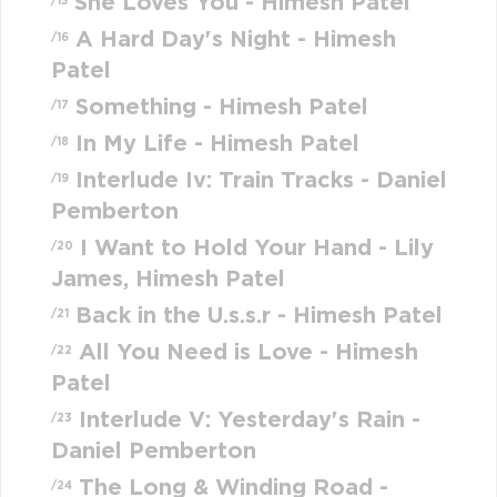
She Loves You - Himesh Patel
/15
A Hard Day's Night - Himesh
/16
Patel
Something - Himesh Patel
/17
In My Life - Himesh Patel
/18
Interlude Iv: Train Tracks - Daniel
/19
Pemberton
I Want to Hold Your Hand - Lily
/20
James, Himesh Patel
Back in the U.s.s.r - Himesh Patel
/21
All You Need is Love - Himesh
/22
Patel
Interlude V: Yesterday's Rain -
/23
Daniel Pemberton
The Long & Winding Road -
/24