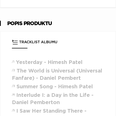
POPIS PRODUKTU
TRACKLIST ALBUMU
Yesterday - Himesh Patel
/1
The World is Universal (Universal
/2
Fanfare) - Daniel Pembert
Summer Song - Himesh Patel
/3
Interlude I: a Day in the Life -
/4
Daniel Pemberton
I Saw Her Standing There -
/5