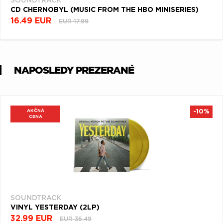
SOUNDTRACK
CD CHERNOBYL (MUSIC FROM THE HBO MINISERIES)
16.49 EUR
EUR 17.99
NAPOSLEDY PREZERANÉ
AKČNÁ
-10%
CENA
SOUNDTRACK
VINYL YESTERDAY (2LP)
32.99 EUR
EUR 36.49