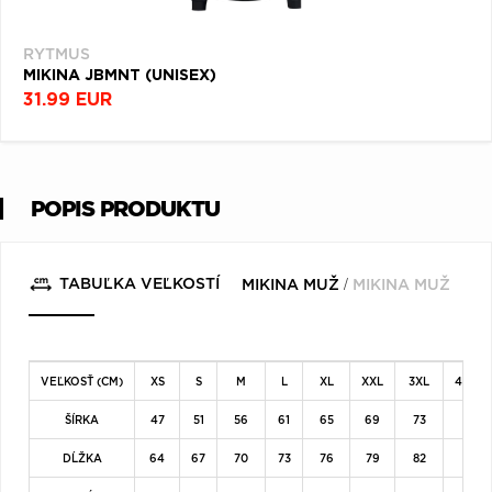
RYTMUS
MIKINA JBMNT (UNISEX)
31.99 EUR
POPIS PRODUKTU
/
TABUĽKA VEĽKOSTÍ
MIKINA MUŽ
MIKINA MUŽ
VEĽKOSŤ (CM)
XS
S
M
L
XL
XXL
3XL
4XL
ŠÍRKA
47
51
56
61
65
69
73
DĹŽKA
64
67
70
73
76
79
82