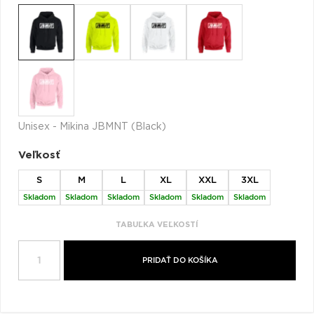
Q
R
S
T
U
V
W
X
Y
Z
Æ
Unisex - Mikina JBMNT (Black)
Veľkosť
S
M
L
XL
XXL
3XL
Skladom
Skladom
Skladom
Skladom
Skladom
Skladom
TABUĽKA VEĽKOSTÍ
PRIDAŤ DO KOŠÍKA