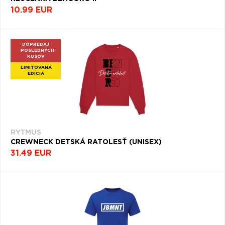
10.99 EUR
DOPREDAJ
POSLEDNÝCH
KUSOV
LIMITOVANÁ
EDÍCIA
RYTMUS
CREWNECK DETSKÁ RATOLESŤ (UNISEX)
31.49 EUR