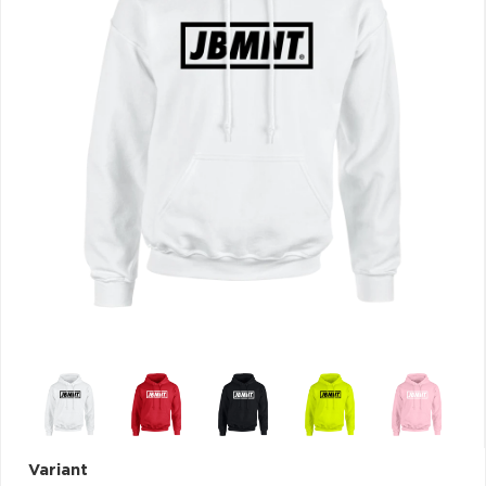
VŠETKY
PODĽA
VYHĽADAŤ
TYPU
PRODUKTU
VŠETKO
CD (31743)
PODĽA ABECEDY
VINYL (26015)
TRIČKO (7160)
"
#
$
*
.
NAŽEHLOVAČKA
(1562)
1
2
3
4
5
MIKINA (905)
6
7
8
9
A
DVD (720)
B
C
D
E
F
PODĽA TAGU
G
H
I
J
K
L
M
N
O
P
Variant