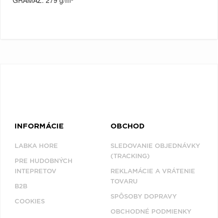
GRAMÁŽ:
279 g/m²
INFORMÁCIE
OBCHOD
LABKA HORE
SLEDOVANIE OBJEDNÁVKY
(TRACKING)
PRE HUDOBNÝCH
INTEPRETOV
REKLAMÁCIE A VRÁTENIE
TOVARU
B2B
SPÔSOBY DOPRAVY
COOKIES
OBCHODNÉ PODMIENKY