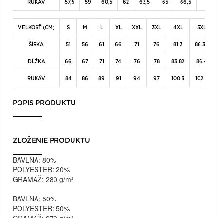
RUKÁV
57,5
59
60,5
62
63,5
65
66,5
VEĽKOSŤ (CM)
S
M
L
XL
XXL
3XL
4XL
5XL
ŠÍRKA
51
56
61
66
71
76
81.3
86.36
DĹŽKA
66
67
71
74
76
78
83.82
86.4
RUKÁV
84
86
89
91
94
97
100.3
102.9
POPIS PRODUKTU
ZLOŽENIE PRODUKTU
BAVLNA:
80%
POLYESTER:
20%
GRAMÁŽ:
280 g/m²
BAVLNA:
50%
POLYESTER:
50%