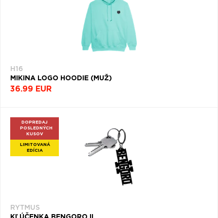
H16
MIKINA LOGO HOODIE (MUŽ)
36.99 EUR
DOPREDAJ
POSLEDNÝCH
KUSOV
LIMITOVANÁ
EDÍCIA
RYTMUS
KĽÚČENKA BENGORO II