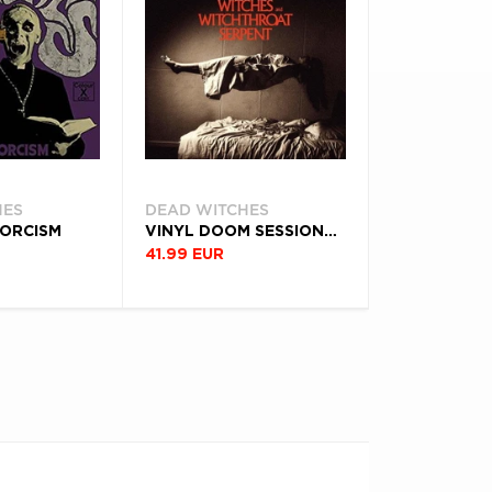
HES
DEAD WITCHES
XORCISM
VINYL DOOM SESSIONS - VOL. 666
41.99 EUR