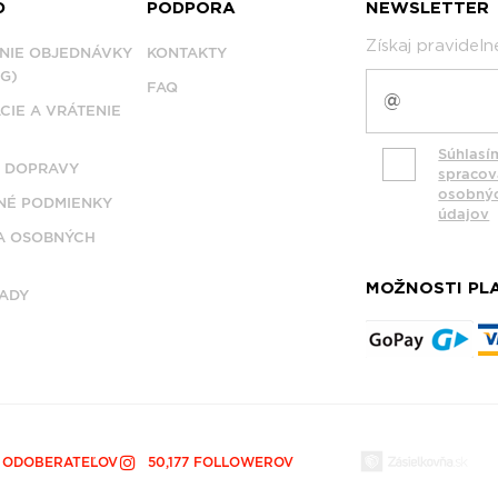
D
PODPORA
NEWSLETTER
Získaj pravidel
NIE OBJEDNÁVKY
KONTAKTY
G)
FAQ
CIE A VRÁTENIE
Súhlasí
 DOPRAVY
spraco
osobný
É PODMIENKY
údajov
A OSOBNÝCH
MOŽNOSTI PL
ADY
0 ODOBERATEĽOV
50,177 FOLLOWEROV