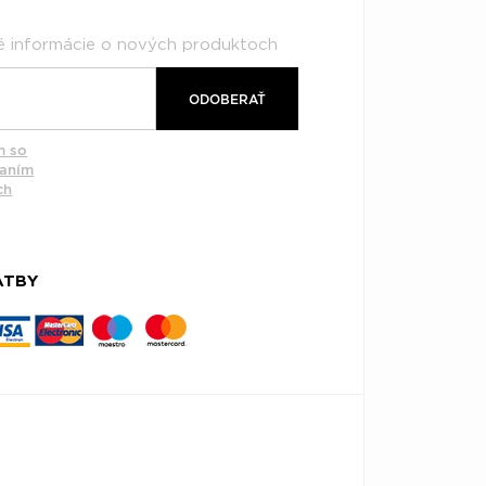
né informácie o nových produktoch
ODOBERAŤ
m so
vaním
ch
ATBY