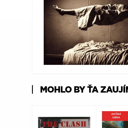
Æ
MOHLO BY ŤA ZAUJ
AKČNÁ
CENA