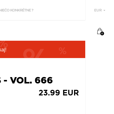
EUR
U
0
aj!
- VOL. 666
F
23.99 EUR
P
Z