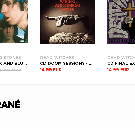
G STONES
DEAD WITCHES
DEAD WITC
VINYL BLACK AND BLUE (2025 STEVEN WILSON MIX EDITION) (SUPER DELUXE EDITION)
CD DOOM SESSIONS - VOL. 666
CD FINAL E
EUR 233.49
14.99 EUR
14.99 EUR
RANÉ