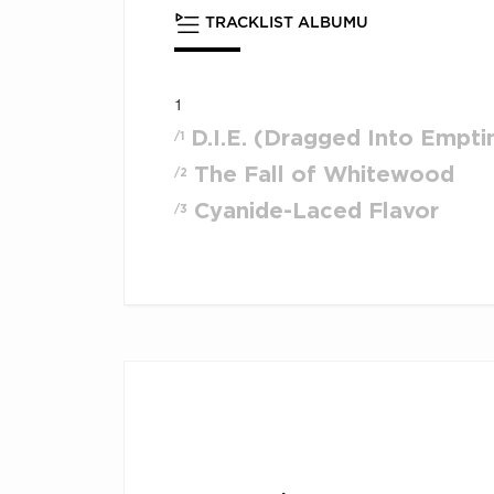
TRACKLIST ALBUMU
1
D.I.E. (Dragged Into Empti
/1
The Fall of Whitewood
/2
Cyanide-Laced Flavor
/3