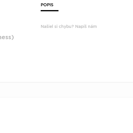
POPIS
Našiel si chybu? Napíš nám
ness)