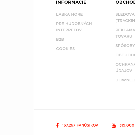
INFORMÁCIE
OBCHO
LABKA HORE
SLEDOVA
(TRACKIN
PRE HUDOBNÝCH
INTEPRETOV
REKLAMÁ
TOVARU
B2B
SPÔSOBY
COOKIES
OBCHODN
OCHRAN
ÚDAJOV
DOWNLO
167,267 FANÚŠIKOV
319,00