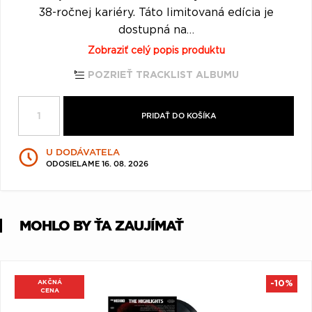
Q
R
S
T
U
38-ročnej kariéry. Táto limitovaná edícia je
dostupná na…
V
W
X
Y
Z
Zobraziť celý popis produktu
Æ
POZRIEŤ TRACKLIST ALBUMU
PRIDAŤ DO KOŠÍKA
U DODÁVATEĽA
ODOSIELAME 16. 08. 2026
MOHLO BY ŤA ZAUJÍMAŤ
AKČNÁ
-10%
CENA