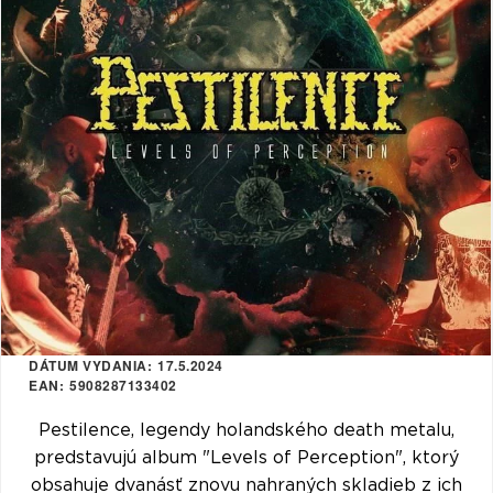
VŠETKY
PODĽA
VYHĽADAŤ
TYPU
PRODUKTU
VŠETKO
CD (31759)
PODĽA ABECEDY
VINYL (26030)
TRIČKO (7178)
"
#
$
*
.
NAŽEHLOVAČKA
(1544)
1
2
3
4
5
MIKINA (906)
6
7
8
9
A
DVD (720)
DÁTUM VYDANIA
17.5.2024
B
C
D
E
F
EAN
5908287133402
PODĽA TAGU
G
H
I
J
K
Pestilence, legendy holandského death metalu,
predstavujú album "Levels of Perception", ktorý
L
M
N
O
P
obsahuje dvanásť znovu nahraných skladieb z ich