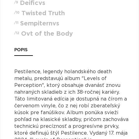
Deificvs
/9
Twisted Truth
/10
Sempiternvs
/11
Ovt of the Body
/12
POPIS
Pestilence, legendy holandského death
metalu, predstavujú album "Levels of
Perception", ktorý obsahuje dvanásť znovu
nahraných skladieb z ich 38-ročnej kariéry.
Táto limitovaná edícia je dostupná na čírom a
červenom vinyle, čo z nej robí zberateľský
kúsok pre fanúšikov. Album ponúka svieži
pohľad na klasické skladby, pričom zachováva
technickú precíznosť a progresívne prvky,
ktoré definujú štýl Pestilence. Vydaný 17. mája