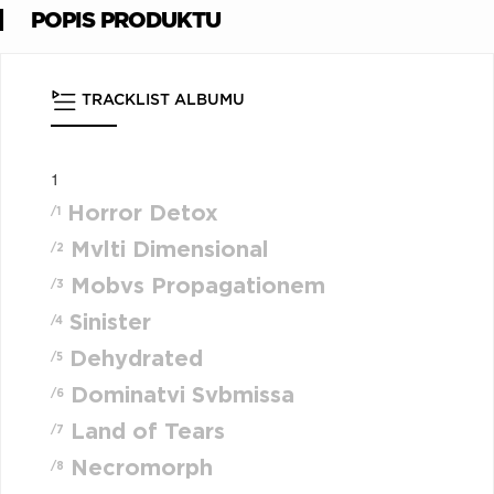
POPIS PRODUKTU
TRACKLIST ALBUMU
1
Horror Detox
/1
Mvlti Dimensional
/2
Mobvs Propagationem
/3
Sinister
/4
Dehydrated
/5
Dominatvi Svbmissa
/6
Land of Tears
/7
Necromorph
/8