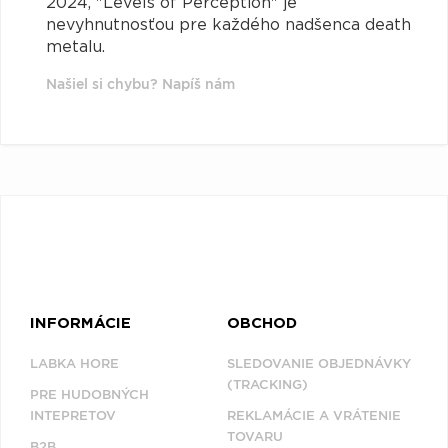
2024, "Levels of Perception" je
nevyhnutnosťou pre každého nadšenca death
metalu.
Našiel si chybu? Napíš nám
INFORMÁCIE
OBCHOD
LABKA HORE
SLEDOVANIE OBJEDNÁVKY
(TRACKING)
PRE HUDOBNÝCH
INTEPRETOV
REKLAMÁCIE A VRÁTENIE
TOVARU
B2B