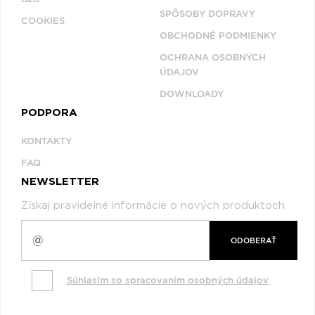
SPÔSOBY DOPRAVY
COOKIES
OBCHODNÉ PODMIENKY
OCHRANA OSOBNÝCH
ÚDAJOV
DOWNLOADY
PODPORA
KONTAKTY
FAQ
NEWSLETTER
Získaj pravidelné informácie o nových produktoch
ODOBERAŤ
Súhlasím so spracovaním osobných údajov