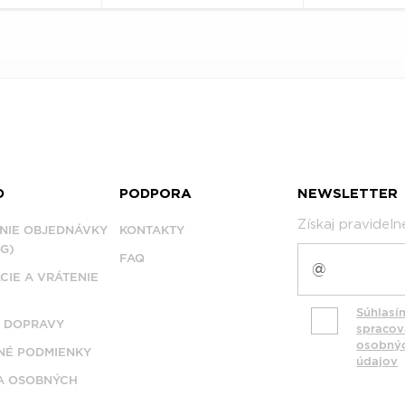
D
PODPORA
NEWSLETTER
Získaj pravidel
NIE OBJEDNÁVKY
KONTAKTY
G)
FAQ
CIE A VRÁTENIE
Súhlasí
 DOPRAVY
spraco
osobný
É PODMIENKY
údajov
A OSOBNÝCH