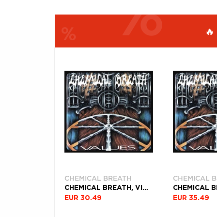
Æ
🔥
FILTROVAŤ
ŽÁNER
PRODUKTY
PODĽA
ROK
VYDANIA
Filtrovať
(4)
CHEMICAL BREATH
CHEMICAL 
CHEMICAL BREATH, VINYL VALUES
EUR 30.49
EUR 35.49