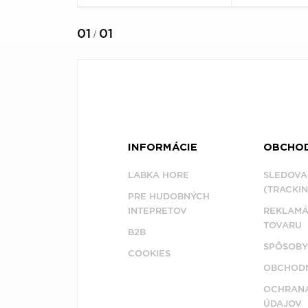
01
01
/
INFORMÁCIE
OBCHO
LABKA HORE
SLEDOVA
(TRACKIN
PRE HUDOBNÝCH
INTEPRETOV
REKLAMÁ
TOVARU
B2B
SPÔSOBY
COOKIES
OBCHODN
OCHRAN
ÚDAJOV