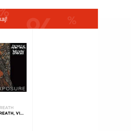
aj!
BREATH
CHEMICAL BREATH, VINYL CHEMICAL BREATH - FATAL EXPOSURE