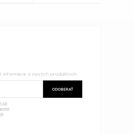
né informácie o nových produktoch
ODOBERAŤ
m so
vaním
ch