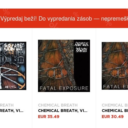
 Výpredaj beží! Do vypredania zásob — nepremešk
BREATH
CHEMICAL BREATH
CHEMICAL 
CHEMICAL BREATH, VINYL VALUES
CHEMICAL BREATH, VINYL FATAL EXPOSURE
EUR 35.49
EUR 30.49