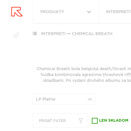
PRODUKTY
INTERPRETI
VYHĽADAŤ
VŠETKY
OBĽÚBENÉ
PODĽA ŽÁNRU
INTERPRETI
CHEMICAL BREATH
PODĽA ŽÁ
RUKA HORE
VŠETKO
ROCK (2879)
HUDBA
ROCK (34217
POP (1983)
Chemical Breath bola belgická death/thrash me
VINYLY
POP (26533)
PODĽA ABE
hudba kombinovala agresívne thrashové rif
JAZZ (1965)
FUNKO POP!
ALTERNATIV
skladbami. Po vydaní druhého albumu sa ka
ALTERNATIVE ROCK
(9155)
DOWNLOADY
(1784)
"
#
JAZZ (7952)
JBL
FOLK (1458)
LP Platne
(4)
METAL (6773
PREDPREDAJE
6
7
INDIE ROCK (1127)
FOLK (5854)
CD S PODPISOM
G
H
PRODUKTY V ZĽAVE
ZOBRAZIŤ ZOZNAM
PRIDAŤ FILTER
LEN SKLADOM
Q
R