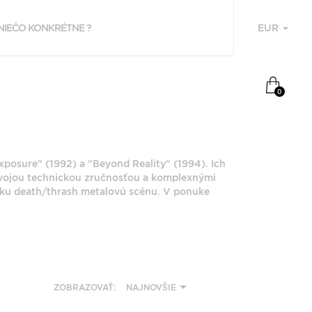
EUR
U
NAPOSLEDY
0
PREZERANÉ
CHEMICAL BREATH
xposure" (1992) a "Beyond Reality" (1994). Ich
svojou technickou zručnosťou a komplexnými
psku death/thrash metalovú scénu. V ponuke
F
P
ZOBRAZOVAŤ:
NAJNOVŠIE
Z