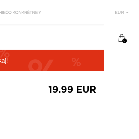
EUR
U
0
aj!
19.99 EUR
F
P
Z