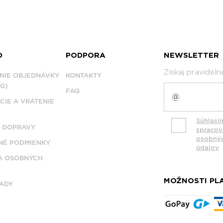
D
PODPORA
NEWSLETTER
Získaj pravidel
NIE OBJEDNÁVKY
KONTAKTY
G)
FAQ
CIE A VRÁTENIE
Súhlasí
 DOPRAVY
spraco
osobný
É PODMIENKY
údajov
A OSOBNÝCH
MOŽNOSTI PL
ADY