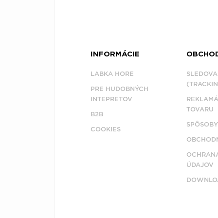
INFORMÁCIE
OBCHO
LABKA HORE
SLEDOVA
(TRACKIN
PRE HUDOBNÝCH
INTEPRETOV
REKLAMÁ
TOVARU
B2B
SPÔSOBY
COOKIES
OBCHODN
OCHRAN
ÚDAJOV
DOWNLO