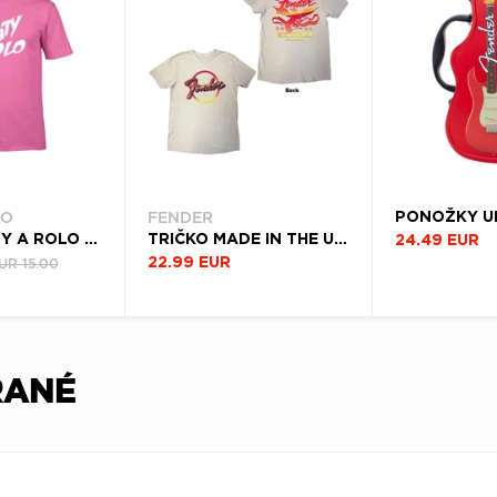
LO
FENDER
TRIČKO JA TY A ROLO (ŽENA)
TRIČKO MADE IN THE USA (UNISEX)
24.49 EUR
UR 15.00
22.99 EUR
RANÉ