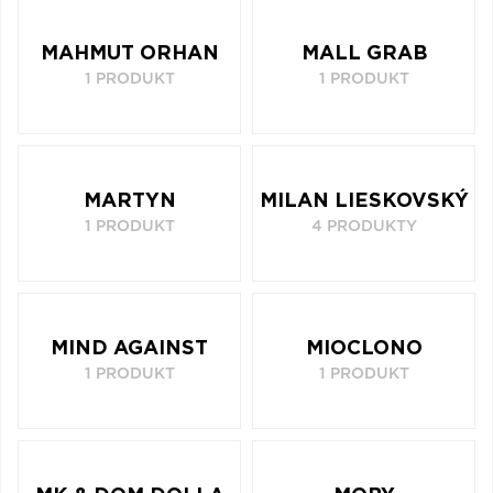
Q
R
S
T
U
MAHMUT ORHAN
MALL GRAB
V
W
X
Y
Z
1 PRODUKT
1 PRODUKT
Æ
MARTYN
MILAN LIESKOVSKÝ
1 PRODUKT
4 PRODUKTY
MIND AGAINST
MIOCLONO
1 PRODUKT
1 PRODUKT