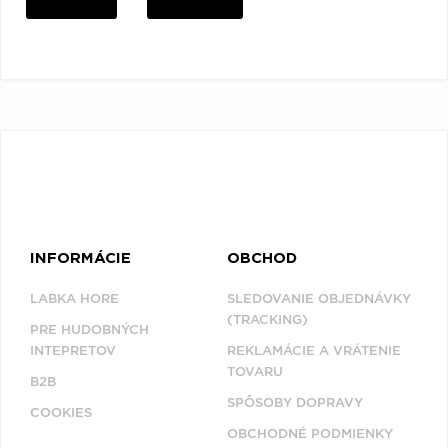
INFORMÁCIE
OBCHOD
LABKA HORE
SLEDOVANIE OBJEDNÁVKY
(TRACKING)
PRE HUDOBNÝCH
INTEPRETOV
REKLAMÁCIE A VRÁTENIE
TOVARU
B2B
SPÔSOBY DOPRAVY
COOKIES
OBCHODNÉ PODMIENKY