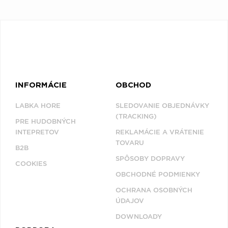
INFORMÁCIE
OBCHOD
LABKA HORE
SLEDOVANIE OBJEDNÁVKY
(TRACKING)
PRE HUDOBNÝCH
INTEPRETOV
REKLAMÁCIE A VRÁTENIE
TOVARU
B2B
SPÔSOBY DOPRAVY
COOKIES
OBCHODNÉ PODMIENKY
OCHRANA OSOBNÝCH
ÚDAJOV
DOWNLOADY