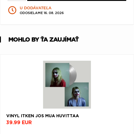
Q
R
S
T
U
U DODÁVATEĽA
ODOSIELAME 16. 08. 2026
V
W
X
Y
Z
Æ
MOHLO BY ŤA ZAUJÍMAŤ
VINYL ITKEN JOS MUA HUVITTAA
39.99 EUR