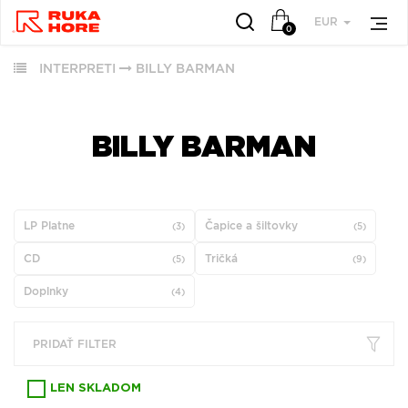
EUR
0
INTERPRETI
BILLY BARMAN
VŠETKY
VŠETKY
OBĽÚBENÉ
PODĽA
PODĽA
ŽÁNRU
ŽÁNRU
BILLY BARMAN
RUKA HORE
VŠETKO
HUDBA
ROCK (2880)
ROCK (34197)
VINYLY
LP Platne
POP (1981)
Čapice a šiltovky
(3)
(5)
POP (26506)
FUNKO POP!
JAZZ (1962)
CD
Tričká
ALTERNATIVE
(5)
(9)
DOWNLOADY
ALTERNATIVE ROCK
ROCK (9147)
Doplnky
JBL
(4)
(1784)
JAZZ (7942)
PREDPREDAJE
FOLK (1457)
METAL (6783)
CD S PODPISOM
PRIDAŤ FILTER
INDIE ROCK (1127)
FOLK (5849)
PRODUKTY V
ZĽAVE
LEN SKLADOM
ZOBRAZIŤ ZOZNAM