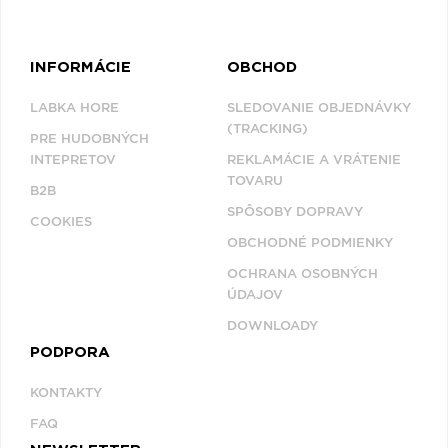
INFORMÁCIE
OBCHOD
LABKA HORE
SLEDOVANIE OBJEDNÁVKY
(TRACKING)
PRE HUDOBNÝCH
INTEPRETOV
REKLAMÁCIE A VRÁTENIE
TOVARU
B2B
SPÔSOBY DOPRAVY
COOKIES
OBCHODNÉ PODMIENKY
OCHRANA OSOBNÝCH
ÚDAJOV
DOWNLOADY
PODPORA
KONTAKTY
FAQ