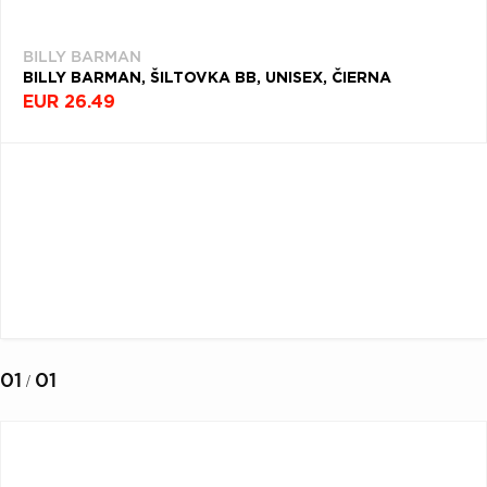
Q
R
S
T
U
CD
BILLY BARMAN
V
W
X
Y
Z
(5)
BILLY BARMAN, ŠILTOVKA BB, UNISEX, ČIERNA
EUR 26.49
ČAPICA
Æ
(4)
VINYL
NAPOSLEDY
(3)
PREZERANÉ
KRAJINA
TAŠKA
(2)
BILLY
BARMAN
ŠILTOVKA
Filtrovať
(1)
(1)
PONOŽKY
01
01
(1)
/
NÁUŠNICE
(1)