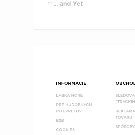
... and Yet
/11
INFORMÁCIE
OBCHO
LABKA HORE
SLEDOVA
(TRACKIN
PRE HUDOBNÝCH
INTEPRETOV
REKLAMÁ
TOVARU
B2B
SPÔSOBY
COOKIES