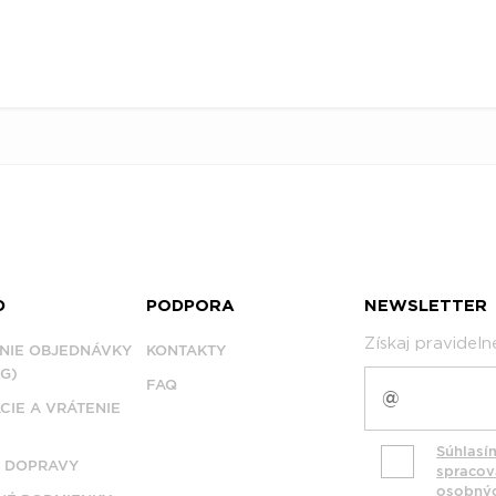
D
PODPORA
NEWSLETTER
Získaj pravidel
NIE OBJEDNÁVKY
KONTAKTY
G)
FAQ
CIE A VRÁTENIE
Súhlasí
 DOPRAVY
spraco
osobný