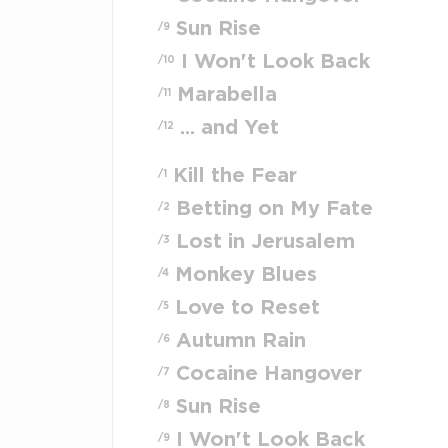
Sun Rise
/9
I Won't Look Back
/10
Marabella
/11
... and Yet
/12
Kill the Fear
/1
Betting on My Fate
/2
Lost in Jerusalem
/3
Monkey Blues
/4
Love to Reset
/5
Autumn Rain
/6
Cocaine Hangover
/7
Sun Rise
/8
I Won't Look Back
/9