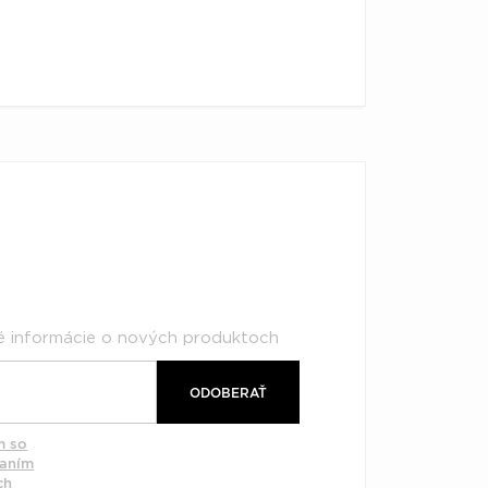
né informácie o nových produktoch
ODOBERAŤ
m so
vaním
ch