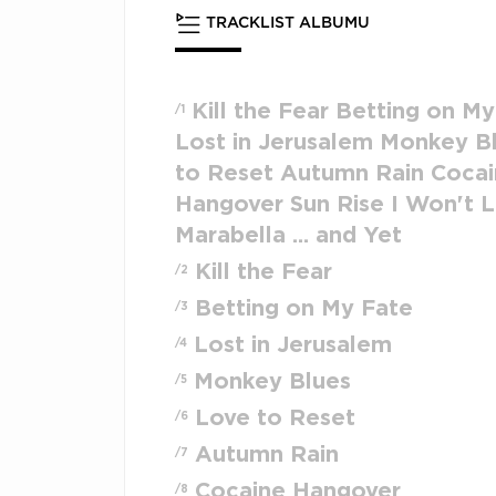
TRACKLIST ALBUMU
Kill the Fear Betting on My
/1
Lost in Jerusalem Monkey B
to Reset Autumn Rain Coca
Hangover Sun Rise I Won't 
Marabella ... and Yet
Kill the Fear
/2
Betting on My Fate
/3
Lost in Jerusalem
/4
Monkey Blues
/5
Love to Reset
/6
Autumn Rain
/7
Cocaine Hangover
/8