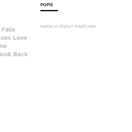
POPIS
Našiel si chybu? Napíš nám
 Fate
lues Love
ine
Look Back