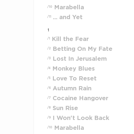
Marabella
/10
... and Yet
/11
1
Kill the Fear
/1
Betting On My Fate
/2
Lost In Jerusalem
/3
Monkey Blues
/4
Love To Reset
/5
Autumn Rain
/6
Cocaine Hangover
/7
Sun Rise
/8
I Won't Look Back
/9
Marabella
/10