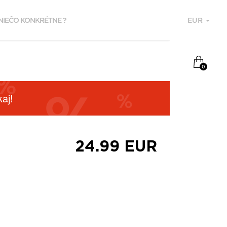
EUR
U
0
aj!
24.99 EUR
F
P
Z