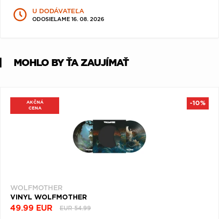
Q
R
S
T
U
U DODÁVATEĽA
ODOSIELAME 16. 08. 2026
V
W
X
Y
Z
Æ
MOHLO BY ŤA ZAUJÍMAŤ
AKČNÁ
-10%
CENA
WOLFMOTHER
VINYL WOLFMOTHER
49.99 EUR
EUR 54.99