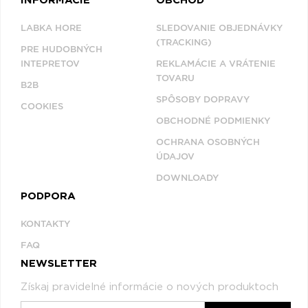
INFORMÁCIE
OBCHOD
LABKA HORE
SLEDOVANIE OBJEDNÁVKY
(TRACKING)
PRE HUDOBNÝCH
INTEPRETOV
REKLAMÁCIE A VRÁTENIE
TOVARU
B2B
SPÔSOBY DOPRAVY
COOKIES
OBCHODNÉ PODMIENKY
OCHRANA OSOBNÝCH
ÚDAJOV
DOWNLOADY
PODPORA
KONTAKTY
FAQ
NEWSLETTER
Získaj pravidelné informácie o nových produktoch