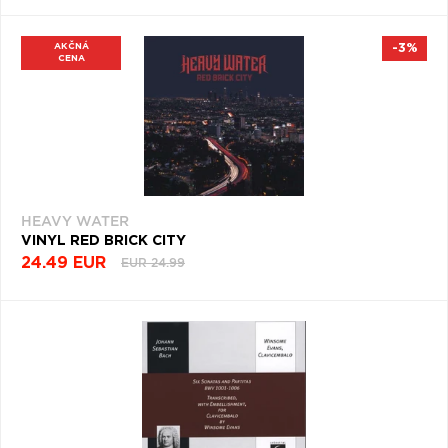
AKČNÁ
-3%
CENA
HEAVY WATER
VINYL RED BRICK CITY
24.49 EUR
EUR 24.99