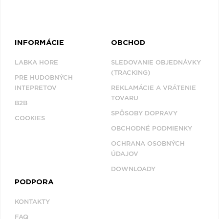
INFORMÁCIE
OBCHOD
LABKA HORE
SLEDOVANIE OBJEDNÁVKY
(TRACKING)
PRE HUDOBNÝCH
INTEPRETOV
REKLAMÁCIE A VRÁTENIE
TOVARU
B2B
SPÔSOBY DOPRAVY
COOKIES
OBCHODNÉ PODMIENKY
OCHRANA OSOBNÝCH
ÚDAJOV
DOWNLOADY
PODPORA
KONTAKTY
FAQ