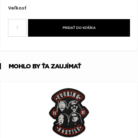
Q
R
S
T
U
Veľkosť
V
W
X
Y
Z
PRIDAŤ DO KOŠÍKA
Æ
MOHLO BY ŤA ZAUJÍMAŤ