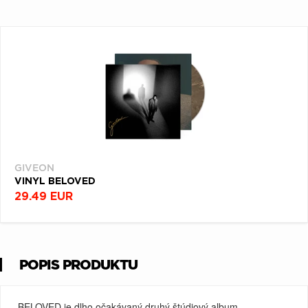
GIVEON
VINYL BELOVED
29.49 EUR
POPIS PRODUKTU
BELOVED je dlho očakávaný druhý štúdiový album