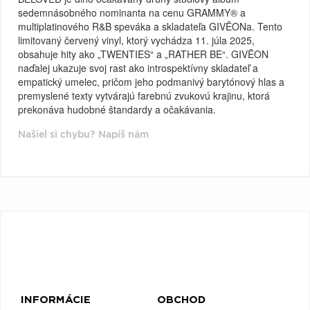
sedemnásobného nominanta na cenu GRAMMY® a
multiplatinového R&B speváka a skladateľa GIVĒONa. Tento
limitovaný červený vinyl, ktorý vychádza 11. júla 2025,
obsahuje hity ako „TWENTIES“ a „RATHER BE“. GIVĒON
naďalej ukazuje svoj rast ako introspektívny skladateľ a
empatický umelec, pričom jeho podmanivý barytónový hlas a
premyslené texty vytvárajú farebnú zvukovú krajinu, ktorá
prekonáva hudobné štandardy a očakávania.
Našiel si chybu? Napíš nám
INFORMÁCIE
OBCHOD