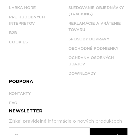
LABKA HORE
SLEDOVANIE OBJEDNÁVKY
(TRACKING)
PRE HUDOBNÝCH
INTEPRETOV
REKLAMÁCIE A VRÁTENIE
TOVARU
B2B
SPÔSOBY DOPRAVY
COOKIES
OBCHODNÉ PODMIENKY
OCHRANA OSOBNÝCH
ÚDAJOV
DOWNLOADY
PODPORA
KONTAKTY
FAQ
NEWSLETTER
Získaj pravidelné informácie o nových produktoch