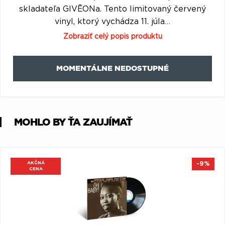
Q
R
S
T
U
skladateľa GIVĒONa. Tento limitovaný červený
vinyl, ktorý vychádza 11. júla…
V
W
X
Y
Z
Zobraziť celý popis produktu
Æ
MOMENTÁLNE NEDOSTUPNÉ
MOHLO BY ŤA ZAUJÍMAŤ
AKČNÁ
-9%
CENA