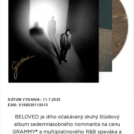
VŠETKY
PODĽA
VYHĽADAŤ
TYPU
PRODUKTU
VŠETKO
CD (31743)
PODĽA ABECEDY
VINYL (26015)
TRIČKO (7170)
"
#
$
*
.
NAŽEHLOVAČKA
(1563)
1
2
3
4
5
MIKINA (905)
6
7
8
9
A
DVD (720)
DÁTUM VYDANIA
11.7.2025
B
C
D
E
F
EAN
0198029118315
PODĽA TAGU
G
H
I
J
K
BELOVED je dlho očakávaný druhý štúdiový
album sedemnásobného nominanta na cenu
L
M
N
O
P
GRAMMY® a multiplatinového R&B speváka a