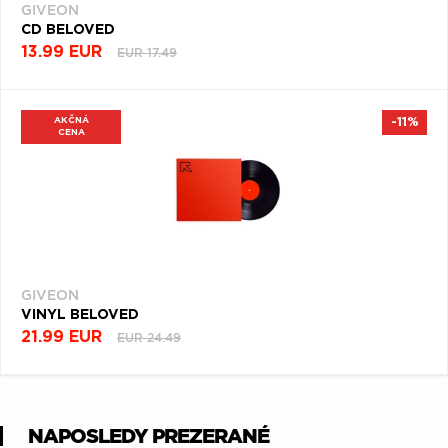
GIVEON
CD BELOVED
13.99 EUR
EUR 17.49
AKČNÁ
-11%
CENA
GIVEON
VINYL BELOVED
21.99 EUR
EUR 24.49
NAPOSLEDY PREZERANÉ