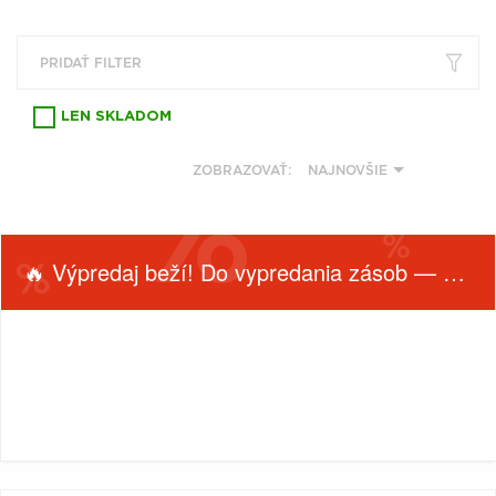
VŠETKY
PODĽA
VYHĽADAŤ
TYPU
PRODUKTU
PRIDAŤ FILTER
LEN SKLADOM
VŠETKO
CD (31759)
ZOBRAZOVAŤ:
NAJNOVŠIE
PODĽA ABECEDY
VINYL (26030)
TRIČKO (7178)
"
#
$
*
.
NAŽEHLOVAČKA
🔥 Výpredaj beží! Do vypredania zásob — nepremeškaj!
(1544)
1
2
3
4
5
MIKINA (906)
6
7
8
9
A
DVD (720)
B
C
D
E
F
FILTROVAŤ
PODĽA TAGU
PRODUKTY
Filtrovať
G
H
I
J
K
PODĽA
(0)
L
M
N
O
P