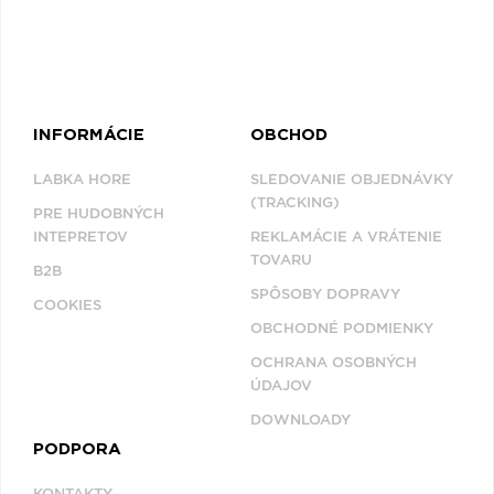
Q
R
S
T
U
V
W
X
Y
Z
Æ
INFORMÁCIE
OBCHOD
NAPOSLEDY
LABKA HORE
SLEDOVANIE OBJEDNÁVKY
PREZERANÉ
(TRACKING)
PRE HUDOBNÝCH
INTEPRETOV
REKLAMÁCIE A VRÁTENIE
TOVARU
JANE GETTER
B2B
PREMONITION
SPÔSOBY DOPRAVY
COOKIES
OBCHODNÉ PODMIENKY
OCHRANA OSOBNÝCH
ÚDAJOV
DOWNLOADY
PODPORA
KONTAKTY