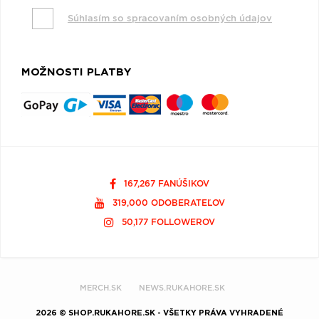
Súhlasím so spracovaním osobných údajov
MOŽNOSTI PLATBY
167,267 FANÚŠIKOV
319,000 ODOBERATEĽOV
50,177 FOLLOWEROV
MERCH.SK
NEWS.RUKAHORE.SK
2026 © SHOP.RUKAHORE.SK - VŠETKY PRÁVA VYHRADENÉ