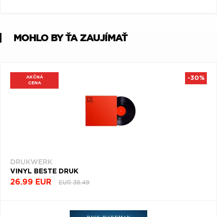
Q
R
S
T
U
V
W
X
Y
Z
MOHLO BY ŤA ZAUJÍMAŤ
Æ
AKČNÁ
-30%
CENA
DRUKWERK
VINYL BESTE DRUK
26.99 EUR
EUR 38.49