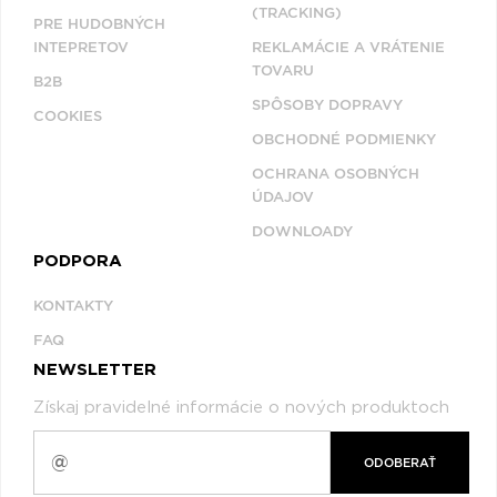
(TRACKING)
PRE HUDOBNÝCH
INTEPRETOV
REKLAMÁCIE A VRÁTENIE
TOVARU
B2B
SPÔSOBY DOPRAVY
COOKIES
OBCHODNÉ PODMIENKY
OCHRANA OSOBNÝCH
ÚDAJOV
DOWNLOADY
PODPORA
KONTAKTY
FAQ
NEWSLETTER
Získaj pravidelné informácie o nových produktoch
ODOBERAŤ