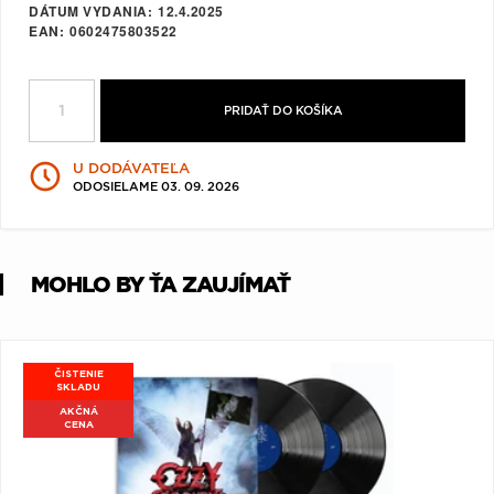
DÁTUM VYDANIA
12.4.2025
Q
R
S
T
U
EAN
0602475803522
V
W
X
Y
Z
Æ
PRIDAŤ DO KOŠÍKA
U DODÁVATEĽA
ODOSIELAME 03. 09. 2026
MOHLO BY ŤA ZAUJÍMAŤ
ČISTENIE
SKLADU
AKČNÁ
CENA