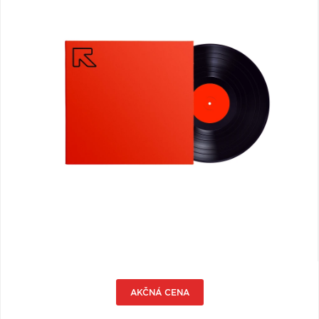
VŠETKY
PODĽA
VYHĽADAŤ
TYPU
PRODUKTU
VŠETKO
CD (31743)
PODĽA ABECEDY
VINYL (25998)
TRIČKO (7181)
"
#
$
*
.
NAŽEHLOVAČKA
(1550)
1
2
3
4
5
MIKINA (907)
6
7
8
9
A
DVD (720)
B
C
D
E
F
PODĽA TAGU
G
H
I
J
K
AKČNÁ CENA
L
M
N
O
P