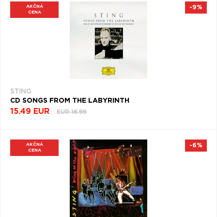
AKČNÁ
-9%
CENA
STING
CD SONGS FROM THE LABYRINTH
15.49 EUR
EUR 16.99
AKČNÁ
-6%
CENA