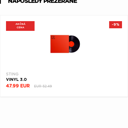
NAPOSLEDY PREZERANÉ
AKČNÁ
-9%
CENA
STING
VINYL 3.0
47.99 EUR
EUR 52.49