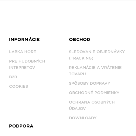
INFORMÁCIE
OBCHOD
LABKA HORE
SLEDOVANIE OBJEDNÁVKY
(TRACKING)
PRE HUDOBNÝCH
INTEPRETOV
REKLAMÁCIE A VRÁTENIE
TOVARU
B2B
SPÔSOBY DOPRAVY
COOKIES
OBCHODNÉ PODMIENKY
OCHRANA OSOBNÝCH
ÚDAJOV
DOWNLOADY
PODPORA