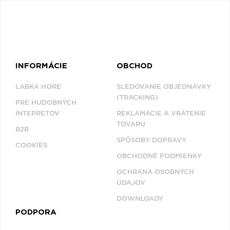
INFORMÁCIE
OBCHOD
LABKA HORE
SLEDOVANIE OBJEDNÁVKY
(TRACKING)
PRE HUDOBNÝCH
INTEPRETOV
REKLAMÁCIE A VRÁTENIE
TOVARU
B2B
SPÔSOBY DOPRAVY
COOKIES
OBCHODNÉ PODMIENKY
OCHRANA OSOBNÝCH
ÚDAJOV
DOWNLOADY
PODPORA