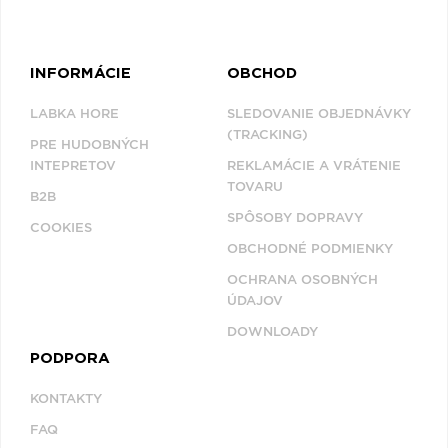
INFORMÁCIE
OBCHOD
LABKA HORE
SLEDOVANIE OBJEDNÁVKY
(TRACKING)
PRE HUDOBNÝCH
INTEPRETOV
REKLAMÁCIE A VRÁTENIE
TOVARU
B2B
SPÔSOBY DOPRAVY
COOKIES
OBCHODNÉ PODMIENKY
OCHRANA OSOBNÝCH
ÚDAJOV
DOWNLOADY
PODPORA
KONTAKTY
FAQ