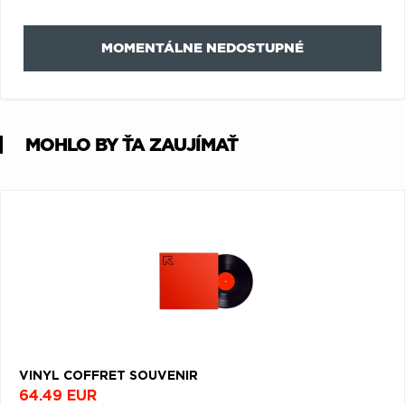
Q
R
S
T
U
MOMENTÁLNE NEDOSTUPNÉ
V
W
X
Y
Z
Æ
MOHLO BY ŤA ZAUJÍMAŤ
VINYL COFFRET SOUVENIR
64.49 EUR