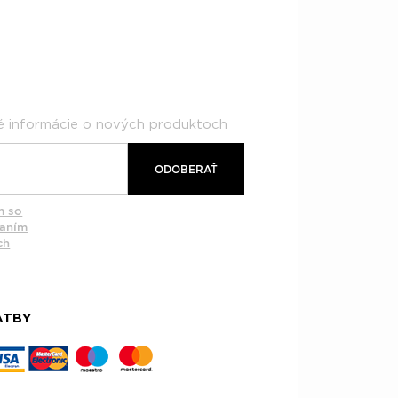
né informácie o nových produktoch
ODOBERAŤ
m so
vaním
ch
ATBY