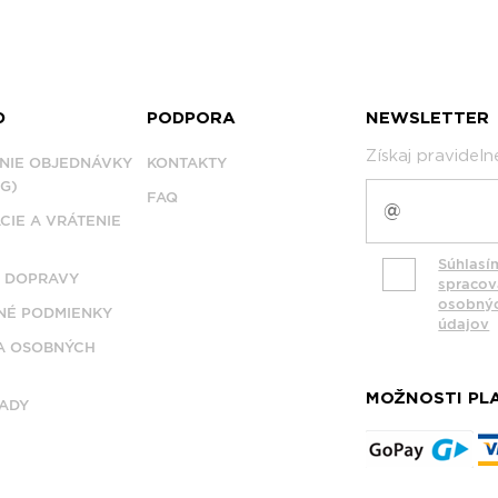
D
PODPORA
NEWSLETTER
Získaj pravidel
NIE OBJEDNÁVKY
KONTAKTY
G)
FAQ
CIE A VRÁTENIE
Súhlasí
 DOPRAVY
spraco
osobný
É PODMIENKY
údajov
A OSOBNÝCH
MOŽNOSTI PL
ADY