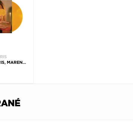
RIS
VINYL MORRIS, MAREN - D R E A M S I C L E
RANÉ