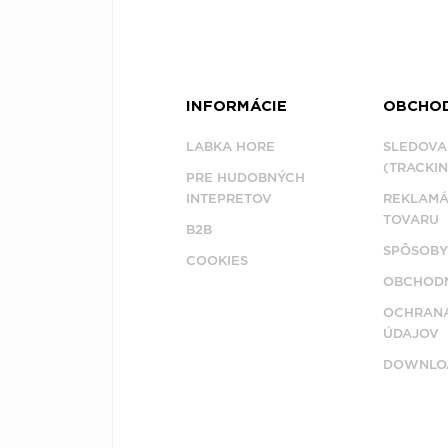
INFORMÁCIE
OBCHO
LABKA HORE
SLEDOVA
(TRACKIN
PRE HUDOBNÝCH
INTEPRETOV
REKLAMÁ
TOVARU
B2B
SPÔSOBY
COOKIES
OBCHODN
OCHRAN
ÚDAJOV
DOWNLO