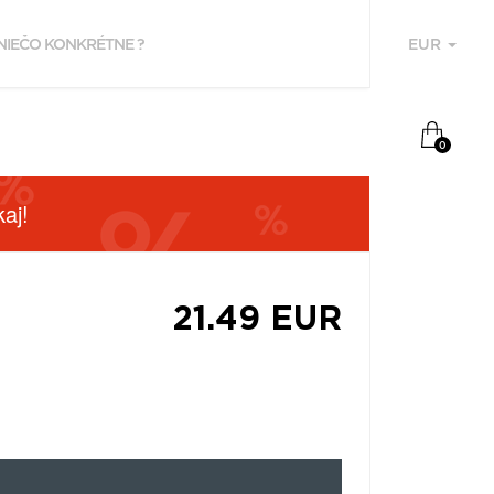
EUR
U
0
aj!
21.49 EUR
F
P
Z