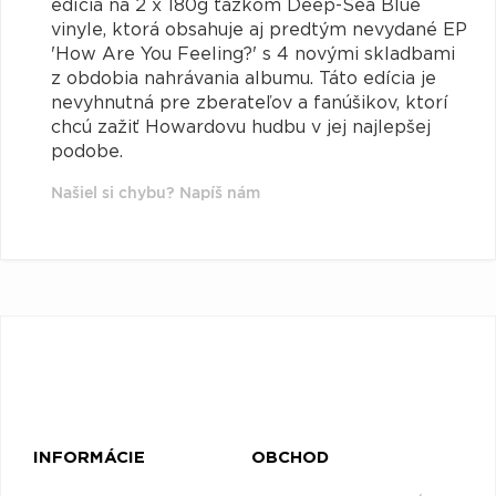
edícia na 2 x 180g ťažkom Deep-Sea Blue
vinyle, ktorá obsahuje aj predtým nevydané EP
'How Are You Feeling?' s 4 novými skladbami
z obdobia nahrávania albumu. Táto edícia je
nevyhnutná pre zberateľov a fanúšikov, ktorí
chcú zažiť Howardovu hudbu v jej najlepšej
podobe.
Našiel si chybu? Napíš nám
INFORMÁCIE
OBCHOD