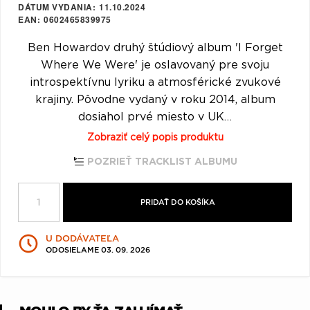
DÁTUM VYDANIA
11.10.2024
Q
R
S
T
U
EAN
0602465839975
V
W
X
Y
Z
Ben Howardov druhý štúdiový album 'I Forget
Where We Were' je oslavovaný pre svoju
Æ
introspektívnu lyriku a atmosférické zvukové
krajiny. Pôvodne vydaný v roku 2014, album
dosiahol prvé miesto v UK…
Zobraziť celý popis produktu
POZRIEŤ TRACKLIST ALBUMU
PRIDAŤ DO KOŠÍKA
U DODÁVATEĽA
ODOSIELAME 03. 09. 2026