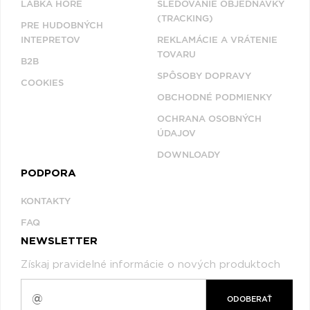
LABKA HORE
SLEDOVANIE OBJEDNÁVKY
(TRACKING)
PRE HUDOBNÝCH
INTEPRETOV
REKLAMÁCIE A VRÁTENIE
TOVARU
B2B
SPÔSOBY DOPRAVY
COOKIES
OBCHODNÉ PODMIENKY
OCHRANA OSOBNÝCH
ÚDAJOV
DOWNLOADY
PODPORA
KONTAKTY
FAQ
NEWSLETTER
Získaj pravidelné informácie o nových produktoch
ODOBERAŤ