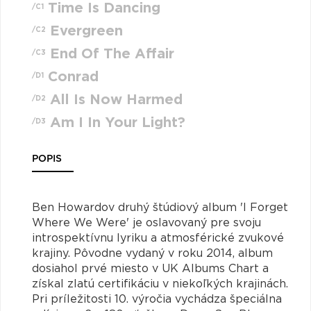
Time Is Dancing
/C1
Evergreen
/C2
End Of The Affair
/C3
Conrad
/D1
All Is Now Harmed
/D2
Am I In Your Light?
/D3
POPIS
Ben Howardov druhý štúdiový album 'I Forget
Where We Were' je oslavovaný pre svoju
introspektívnu lyriku a atmosférické zvukové
krajiny. Pôvodne vydaný v roku 2014, album
dosiahol prvé miesto v UK Albums Chart a
získal zlatú certifikáciu v niekoľkých krajinách.
Pri príležitosti 10. výročia vychádza špeciálna