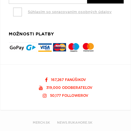
Súhlasím so spracovaním osobných údajov
MOŽNOSTI PLATBY
167,267 FANÚŠIKOV
319,000 ODOBERATEĽOV
50,177 FOLLOWEROV
MERCH.SK
NEWS.RUKAHORE.SK