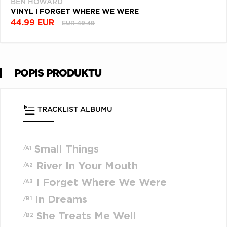
BEN HOWARD
VINYL I FORGET WHERE WE WERE
44.99 EUR
EUR 49.49
POPIS PRODUKTU
TRACKLIST ALBUMU
Small Things
/A1
River In Your Mouth
/A2
I Forget Where We Were
/A3
In Dreams
/B1
She Treats Me Well
/B2