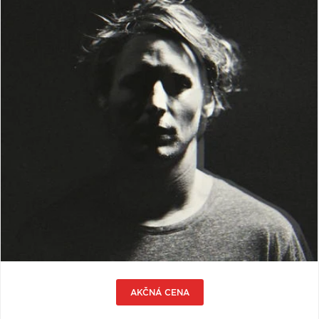
VŠETKY
PODĽA
VYHĽADAŤ
TYPU
PRODUKTU
VŠETKO
CD (31743)
PODĽA ABECEDY
VINYL (25998)
TRIČKO (7182)
"
#
$
*
.
NAŽEHLOVAČKA
(1550)
1
2
3
4
5
MIKINA (907)
6
7
8
9
A
DVD (720)
B
C
D
E
F
PODĽA TAGU
G
H
I
J
K
AKČNÁ CENA
L
M
N
O
P