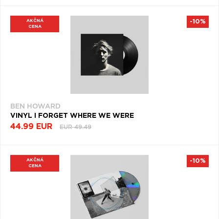
AKČNÁ
-10%
CENA
BEN HOWARD
VINYL I FORGET WHERE WE WERE
44.99 EUR
EUR 49.49
AKČNÁ
-10%
CENA