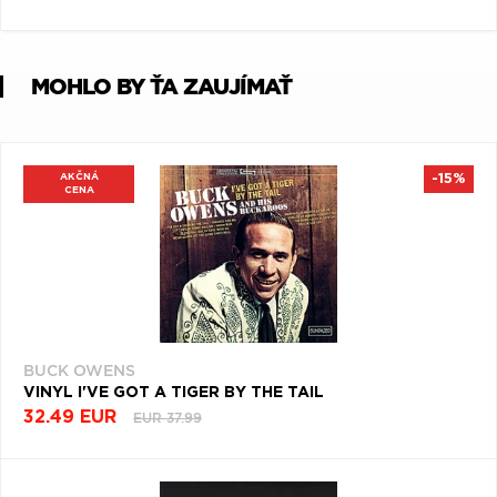
Q
R
S
T
U
V
W
X
Y
Z
MOHLO BY ŤA ZAUJÍMAŤ
Æ
AKČNÁ
-15%
CENA
BUCK OWENS
VINYL I'VE GOT A TIGER BY THE TAIL
32.49 EUR
EUR 37.99