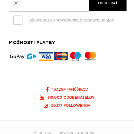
ODOBERAŤ
Súhlasím so spracovaním osobných údajov
MOŽNOSTI PLATBY
167,267 FANÚŠIKOV
319,000 ODOBERATEĽOV
50,177 FOLLOWEROV
MERCH.SK
NEWS.RUKAHORE.SK