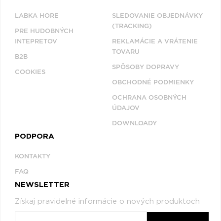
LABKA HORE
SLEDOVANIE OBJEDNÁVKY
(TRACKING)
PRE HUDOBNÝCH
INTEPRETOV
REKLAMÁCIE A VRÁTENIE
TOVARU
B2B
SPÔSOBY DOPRAVY
COOKIES
OBCHODNÉ PODMIENKY
OCHRANA OSOBNÝCH
ÚDAJOV
DOWNLOADY
PODPORA
KONTAKTY
FAQ
NEWSLETTER
Získaj pravidelné informácie o nových produktoch