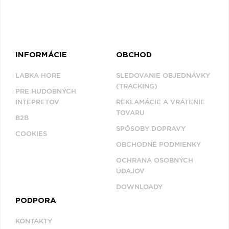
Q
R
S
T
U
V
W
X
Y
Z
Æ
INFORMÁCIE
OBCHOD
LABKA HORE
SLEDOVANIE OBJEDNÁVKY
NAPOSLEDY
(TRACKING)
PRE HUDOBNÝCH
PREZERANÉ
INTEPRETOV
REKLAMÁCIE A VRÁTENIE
TOVARU
B2B
BORIS GILTBURG
SPÔSOBY DOPRAVY
COOKIES
OBCHODNÉ PODMIENKY
OCHRANA OSOBNÝCH
ÚDAJOV
DOWNLOADY
PODPORA
KONTAKTY