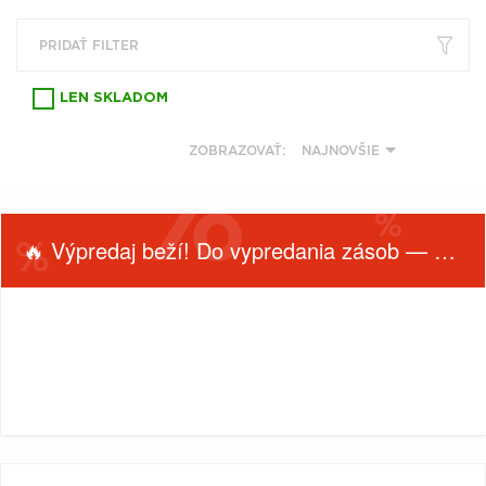
VŠETKY
PODĽA
VYHĽADAŤ
TYPU
PRIDAŤ FILTER
PRODUKTU
LEN SKLADOM
VŠETKO
ZOBRAZOVAŤ:
NAJNOVŠIE
CD (31757)
PODĽA ABECEDY
VINYL (26024)
TRIČKO (7178)
"
#
$
*
.
NAŽEHLOVAČKA
🔥 Výpredaj beží! Do vypredania zásob — nepremeškaj!
(1544)
1
2
3
4
5
MIKINA (906)
6
7
8
9
A
DVD (720)
FILTROVAŤ
B
C
D
E
F
PRODUKTY
Filtrovať
PODĽA TAGU
PODĽA
G
H
I
J
K
(0)
L
M
N
O
P