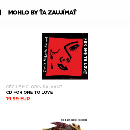
Q
R
S
T
U
MOHLO BY ŤA ZAUJÍMAŤ
V
W
X
Y
Z
Æ
CÉCILE MCLORIN SALVANT
CD FOR ONE TO LOVE
19.99 EUR