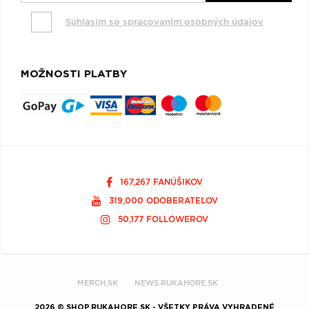
Súhlasím so spracovaním osobných údajov
MOŽNOSTI PLATBY
167,267 FANÚŠIKOV
319,000 ODOBERATEĽOV
50,177 FOLLOWEROV
MERCH.SK
NEWS.RUKAHORE.SK
2026 © SHOP.RUKAHORE.SK - VŠETKY PRÁVA VYHRADENÉ