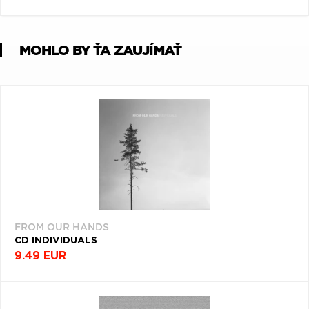
Q
R
S
T
U
V
W
X
Y
Z
MOHLO BY ŤA ZAUJÍMAŤ
Æ
FROM OUR HANDS
CD INDIVIDUALS
9.49 EUR