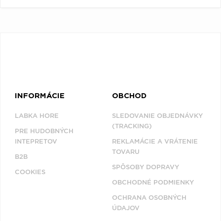
INFORMÁCIE
OBCHOD
LABKA HORE
SLEDOVANIE OBJEDNÁVKY
(TRACKING)
PRE HUDOBNÝCH
INTEPRETOV
REKLAMÁCIE A VRÁTENIE
TOVARU
B2B
SPÔSOBY DOPRAVY
COOKIES
OBCHODNÉ PODMIENKY
OCHRANA OSOBNÝCH
ÚDAJOV